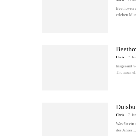
Beethoven a
erleben Musi
Beetho
Chris
-
7. Ja
Insgesamt v
Thomson ein
Duisbu
Chris
-
7. Ja
Was für ein
des Jahres....