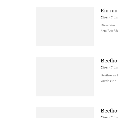
Ein mus
Chris
-
7. Ja
Diese Veran
dem Brief d
Beethov
Chris
-
7. Ja
Beethoven f
wurde eine..
Beetho
Chris
-
7. Ja