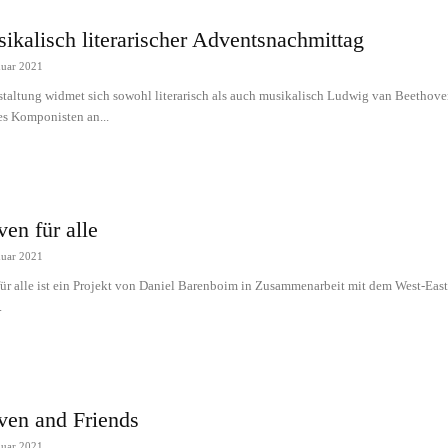
ikalisch literarischer Adventsnachmittag
nuar 2021
staltung widmet sich sowohl literarisch als auch musikalisch Ludwig van Beethove
es Komponisten an...
en für alle
nuar 2021
ür alle ist ein Projekt von Daniel Barenboim in Zusammenarbeit mit dem West-Eas
.
ven and Friends
nuar 2021