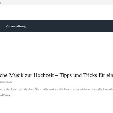
g
Veranstaltung
 III
Sample Category IV
che Musik zur Hochzeit – Tipps und Tricks für ein
anuar 2022
nung der Hochzeit denken Sie zuallererst an die Hochzeitskleider und an die Locat
torte....