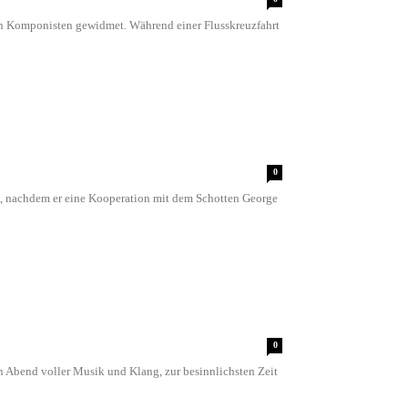
ten Komponisten gewidmet. Während einer Flusskreuzfahrt
0
ts, nachdem er eine Kooperation mit dem Schotten George
0
n Abend voller Musik und Klang, zur besinnlichsten Zeit