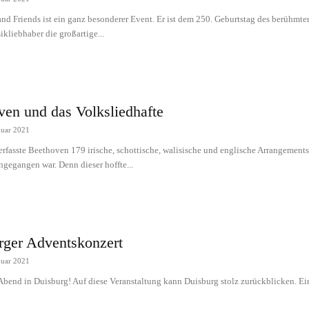
nd Friends ist ein ganz besonderer Event. Er ist dem 250. Geburtstag des berühm
kliebhaber die großartige...
ven und das Volksliedhafte
nuar 2021
erfasste Beethoven 179 irische, schottische, walisische und englische Arrangemen
gegangen war. Denn dieser hoffte...
rger Adventskonzert
nuar 2021
 Abend in Duisburg! Auf diese Veranstaltung kann Duisburg stolz zurückblicken. Ei