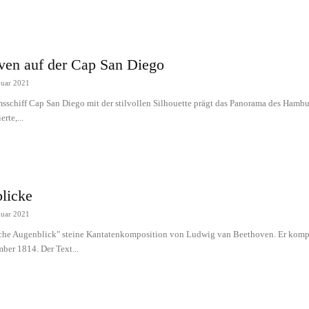
ven auf der Cap San Diego
nuar 2021
schiff Cap San Diego mit der stilvollen Silhouette prägt das Panorama des Hambur
rte,...
licke
nuar 2021
iche Augenblick" steine Kantatenkomposition von Ludwig van Beethoven. Er kompo
ber 1814. Der Text...