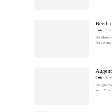
Beetho
Chris
-
7. Ja
Das Museums
Der ausrangie
Augenb
Chris
-
6. Ja
"Der glorre
am 1. Novem