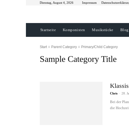
Dienstag, August 4, 2026
Impressum
Datenschutzerklärun
Startseite
Komponisten
Musikstücke
Blog
Start
Parent Category
Primary/Child Category
Sample Category Title
Sample Category I
Sample Category II
Sample Category
Klassis
Chris
-
28. J
Bei der Pla
die Hochzeits