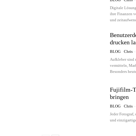
Digitale Lösung
ihre Finanzen v
und zeitaufwend
Benutzerde
drucken la
BLOG
Chris
-
Aufkleber sind n
vermitteln, Mar
Besonders heute
Fujifilm-T
bringen
BLOG
Chris
-
Jeder Fotograf, 
und einzigartige