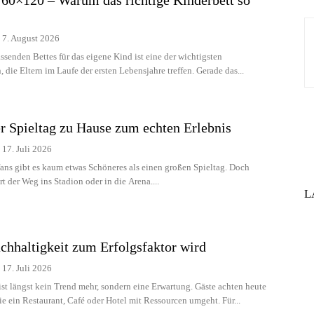
 60×120 – Warum das richtige Kinderbett so
7. August 2026
ssenden Bettes für das eigene Kind ist eine der wichtigsten
die Eltern im Laufe der ersten Lebensjahre treffen. Gerade das...
r Spieltag zu Hause zum echten Erlebnis
17. Juli 2026
fans gibt es kaum etwas Schöneres als einen großen Spieltag. Doch
t der Weg ins Stadion oder in die Arena....
L
hhaltigkeit zum Erfolgsfaktor wird
17. Juli 2026
ist längst kein Trend mehr, sondern eine Erwartung. Gäste achten heute
ie ein Restaurant, Café oder Hotel mit Ressourcen umgeht. Für...