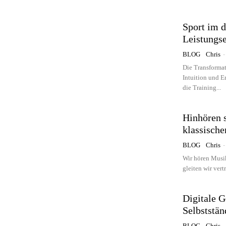
Sport im d
Leistungse
BLOG
Chris
-
Die Transformat
Intuition und E
die Training...
Hinhören s
klassisch
BLOG
Chris
-
Wir hören Musik
gleiten wir vert
Digitale G
Selbststän
BLOG
Chris
-