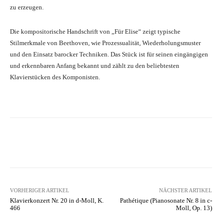
zu erzeugen.
Die kompositorische Handschrift von „Für Elise“ zeigt typische
Stilmerkmale von Beethoven, wie Prozessualität, Wiederholungsmuster
und den Einsatz barocker Techniken. Das Stück ist für seinen eingängigen
und erkennbaren Anfang bekannt und zählt zu den beliebtesten
Klavierstücken des Komponisten.
Facebook
Twitter
Pinterest
WhatsA
VORHERIGER ARTIKEL
NÄCHSTER ARTIKEL
Klavierkonzert Nr. 20 in d-Moll, K.
Pathétique (Pianosonate Nr. 8 in c-
466
Moll, Op. 13)