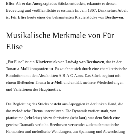
Elise
. Als er das
Autograph
des Stücks entdeckte, erkannte er dessen
Bedeutung und veröffentlichte es erstmals im Jahr 1867. Dank seiner Arbeit
ist
Für Elise
heute eines der bekanntesten Klavierstücke von
Beethoven
.
Musikalische Merkmale von Für
Elise
„Für Elise“ ist ein
Klavierstück
von
Ludwig van Beethoven
, das in der
Tonart
a-Moll
komponiert ist. Es zeichnet sich durch eine charakteristische
Rondoform mit den Abschnitten A-B-A-C-A aus. Das Stück beginnt mit
einem fließenden Thema in
a-Moll
und enthält mehrere Wiederholungen
und Variationen des Hauptmotivs.
Die Begleitung des Stücks besteht aus Arpeggien in der linken Hand, die
das melodische Thema unterstützen. Die Dynamik variiert stark, von
pianissimo (sehr leise) bis zu fortissimo (sehr laut), was dem Stück eine
gewisse Dramatik verleiht. Beethoven verwendet zudem chromatische
Harmonien und melodische Wendungen, um Spannung und Abwechslung