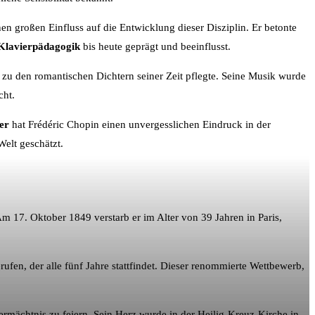
nen großen Einfluss auf die Entwicklung dieser Disziplin. Er betonte
Klavierpädagogik
bis heute geprägt und beeinflusst.
 zu den romantischen Dichtern seiner Zeit pflegte. Seine Musik wurde
cht.
er
hat Frédéric Chopin einen unvergesslichen Eindruck in der
elt geschätzt.
Am 17. Oktober 1849 verstarb er im Alter von 39 Jahren in Paris,
ufen, der alle fünf Jahre stattfindet. Dieser renommierte Wettbewerb,
ermächtnis zu feiern. Sein Herz wurde in der Heilig-Kreuz-Kirche in