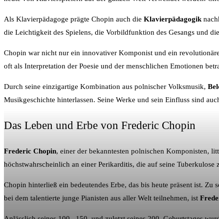
Als Klavierpädagoge prägte Chopin auch die
Klavierpädagogik
nachh
die Leichtigkeit des Spielens, die Vorbildfunktion des Gesangs und 
Chopin war nicht nur ein innovativer Komponist und ein revolutionäre
oft als Interpretation der Poesie und der menschlichen Emotionen betra
Durch seine einzigartige Kombination aus polnischer Volksmusik,
Bel
Musikgeschichte hinterlassen. Seine Werke und sein Einfluss sind au
Das Leben und Erbe von Frederic Chopin
Frederic Chopin
, einer der bekanntesten polnischen Komponisten, lit
höchstwahrscheinlich an einer Perikarditis, die auf seine Tuberkulose
Chopin hinterließ ein bedeutendes Erbe, das bis heute präsent ist. Zu
bei dem talentierte junge Pianisten aus aller Welt teilnehmen, ist
Frede
Anlässlich seines 100., 150. und zuletzt seines 200. Geburtstages wu