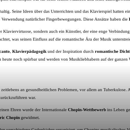
altig. Seine Ideen über das Unterrichten und das Klavierspiel hatten ei
die Verwendung natürlicher Fingerbewegungen. Diese Ansätze haben die
r Klaviervirtuose, sondern auch ein Künstler, der eine enge Verbindung
chtet, was seinen Einfluss auf die romantische Ära der Musik unterstrei
canto
,
Klavierpädagogik
und der Inspiration durch
romantische Dicht
ch heute noch spürbar und werden von Musikliebhabern auf der ganzen W
t zeitlebens an gesundheitlichen Problemen, vor allem an Tuberkulose. 
 zurückzuführen war.
 seinen Ehren wurde der Internationale
Chopin-Wettbewerb
ins Leben ger
ric Chopin
gewidmet.
rden verschiedene Gedenkjahre organisiert, um Chopins musikalisches V