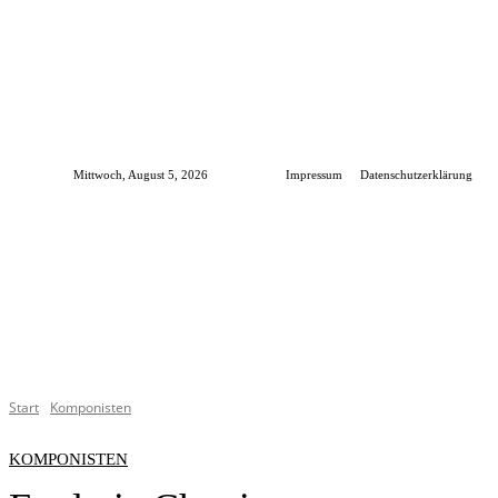
Mittwoch, August 5, 2026
Impressum
Datenschutzerklärung
Startseite
Komponisten
Musikstücke
Blog
V
Start
Komponisten
KOMPONISTEN