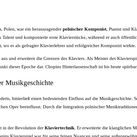
, Polen, war ein herausragender
polnischer Komponist
, Pianist und K
s Talent und komponierte erste Klavierstücke, während er auch öffentl
, wo er als gefragter Klavierlehrer und erfolgreicher Komponist wirkte.
us und erweitern die Grenzen des Klaviers. Als Meister des Klavierspi
nkt dieser Epoche dar. Chopins Hinterlassenschaft ist bis heute spürbar 
er Musikgeschichte
derts, hinterließ einen bedeutenden Einfluss auf die Musikgeschichte. 
schen Oper beeinflusst. Durch die Integration polnischer Musiktraditio
t in der Revolution der
Klaviertechnik
. Er erweiterte die klanglichen 
pins Klavierspiel war für seine feinen Nuancen und seine außergewöhnli