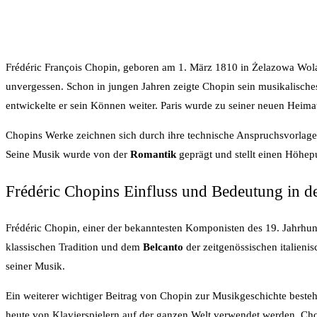
Frédéric François Chopin, geboren am 1. März 1810 in Żelazowa Wola
unvergessen. Schon in jungen Jahren zeigte Chopin sein musikalische
entwickelte er sein Können weiter. Paris wurde zu seiner neuen Heimat
Chopins Werke zeichnen sich durch ihre technische Anspruchsvorlage a
Seine Musik wurde von der
Romantik
geprägt und stellt einen Höhepu
Frédéric Chopins Einfluss und Bedeutung in d
Frédéric Chopin, einer der bekanntesten Komponisten des 19. Jahrhun
klassischen Tradition und dem
Belcanto
der zeitgenössischen italieni
seiner Musik.
Ein weiterer wichtiger Beitrag von Chopin zur Musikgeschichte besteh
heute von Klavierspielern auf der ganzen Welt verwendet werden. Cho