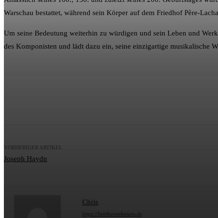
Warschau bestattet, während sein Körper auf dem Friedhof Père-Lachais
Um seine Bedeutung weiterhin zu würdigen und sein Leben und Werk 
des Komponisten und lädt dazu ein, seine einzigartige musikalische W
Teilen
Facebook
Twitter
Pinteres
VORHERIGER ARTIKEL
Joseph Haydn
Chris
https://beethovenbeiuns.de