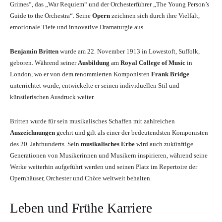
Grimes“, das „War Requiem“ und der Orchesterführer „The Young Person’s
Guide to the Orchestra“. Seine
Opern
zeichnen sich durch ihre Vielfalt,
emotionale Tiefe und innovative Dramaturgie aus.
Benjamin Britten
wurde am 22. November 1913 in Lowestoft, Suffolk,
geboren. Während seiner
Ausbildung
am
Royal College of Music
in
London, wo er von dem renommierten Komponisten
Frank Bridge
unterrichtet wurde, entwickelte er seinen individuellen Stil und
künstlerischen Ausdruck weiter.
Britten wurde für sein musikalisches Schaffen mit zahlreichen
Auszeichnungen
geehrt und gilt als einer der bedeutendsten Komponisten
des 20. Jahrhunderts. Sein
musikalisches Erbe
wird auch zukünftige
Generationen von Musikerinnen und Musikern inspirieren, während seine
Werke weiterhin aufgeführt werden und seinen Platz im Repertoire der
Opernhäuser, Orchester und Chöre weltweit behalten.
Leben und Frühe Karriere